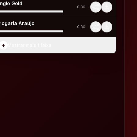
nglo Gold
0:30
rogaria Araújo
0:30
+
Mostrar mais 1 faixa