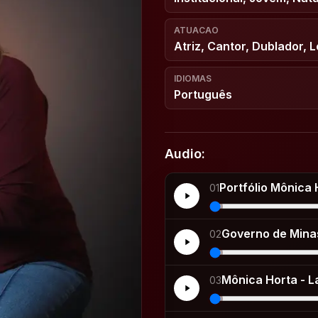
ATUACAO
Atriz, Cantor, Dublador, 
IDIOMAS
Português
Audio:
Portfólio Mônica
01
Governo de Mina
02
Mônica Horta - L
03