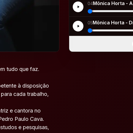
Mônica Horta - A
04
Mônica Horta - D
05
em tudo que faz.
etente à disposição
 para cada trabalho,
riz e cantora no
 Pedro Paulo Cava.
estudos e pesquisas,