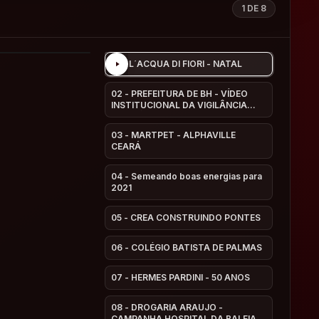
1
DE
8
01
-
L´ACQUA DI FIORI - NATAL
02
-
PREFEITURA DE BH - VÍDEO
INSTITUCIONAL DA VIGILÂNCIA
SANITÁRIA
03
-
MARTPET - ALPHAVILLE
CEARÁ
04
-
Semeando boas energias para
2021
05
-
CREA CONSTRUINDO PONTES
06
-
COLÉGIO BATISTA DE PALMAS
07
-
HERMES PARDINI - 50 ANOS
08
-
DROGARIA ARAUJO -
CAMPANHA HOSPITAL DA BALEIA