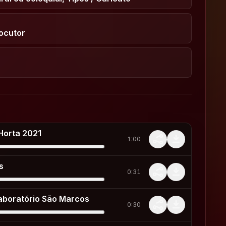
Locutor
 Horta 2021
1:00
s
0:31
aboratório São Marcos
0:30