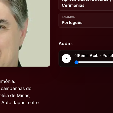
Cerimônias
IDIOMAS
Português
Audio:
Kêmil Acib - Port
01
rimônia.
em campanhas do
léia de Minas,
, Auto Japan, entre