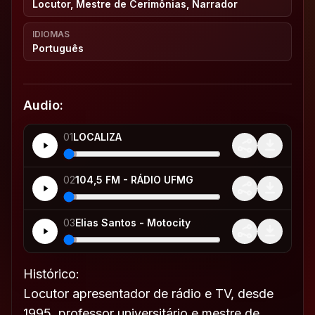
Locutor, Mestre de Cerimônias, Narrador
IDIOMAS
Português
Audio:
01
LOCALIZA
02
104,5 FM - RÁDIO UFMG
03
Elias Santos - Motocity
Histórico:
Locutor apresentador de rádio e TV, desde
1995, professor universitário e mestre de